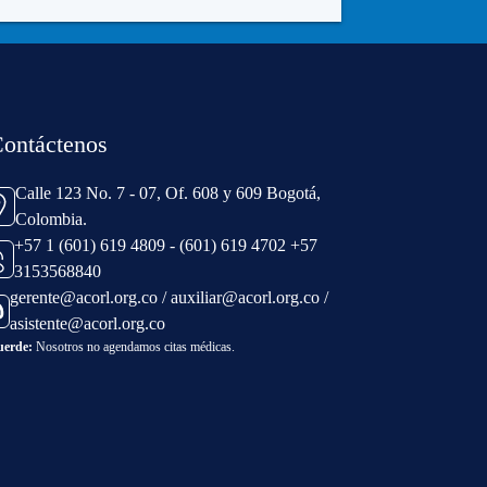
ontáctenos
Calle 123 No. 7 - 07, Of. 608 y 609 Bogotá,
Colombia.
+57 1 (601) 619 4809 - (601) 619 4702 +57
3153568840
gerente@acorl.org.co / auxiliar@acorl.org.co /
asistente@acorl.org.co
uerde:
Nosotros no agendamos citas médicas.