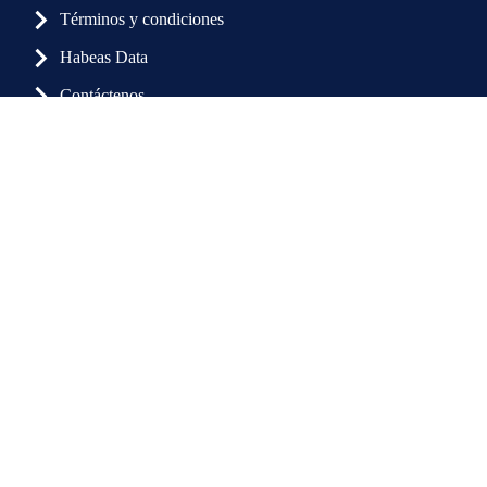
Términos y condiciones
Habeas Data
Cómo llegar
Ver más
Contáctenos
Contáctenos
Calle 123 No. 7 - 07, Of. 608 y 609 Bogotá, Colombia.
+57 1 (601) 619 4809 - (601) 619 4702 +57 3153568840
Dra. ANA MARIA ACOSTA RODRIGUEZ
gerente@acorl.org.co / auxiliar@acorl.org.co /
Otorrinolaringóloga.
asistente@acorl.org.co
Recuerde:
Nosotros no agendamos citas médicas.
Bogotá
INFORMACIÓN DE CONTACTO
Enlaces de interés:
601(601) 6367180