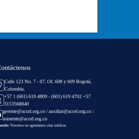
ontáctenos
Calle 123 No. 7 - 07, Of. 608 y 609 Bogotá,
Colombia.
+57 1 (601) 619 4809 - (601) 619 4702 +57
3153568840
gerente@acorl.org.co / auxiliar@acorl.org.co /
asistente@acorl.org.co
uerde:
Nosotros no agendamos citas médicas.