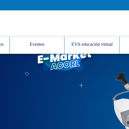
os
Eventos
EVA educación virtual