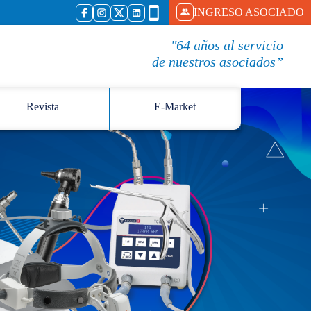
INGRESO ASOCIADO
"64 años al servicio
de nuestros asociados”
Revista
E-Market