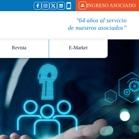
INGRESO ASOCIADO
"64 años al servicio
de nuestros asociados”
Revista
E-Market