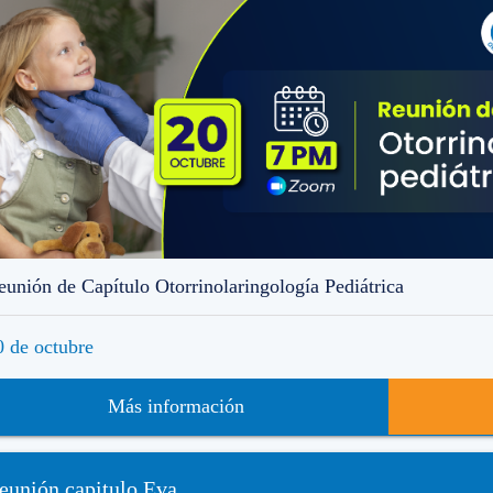
eunión de Capítulo Otorrinolaringología Pediátrica
0 de octubre
Más información
eunión capitulo Eva