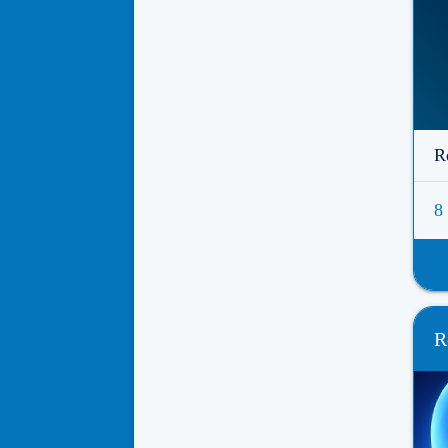
R
8
R