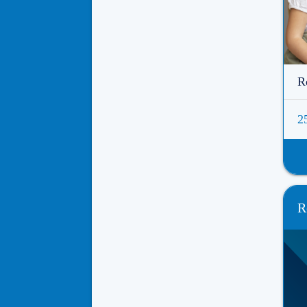
R
2
R