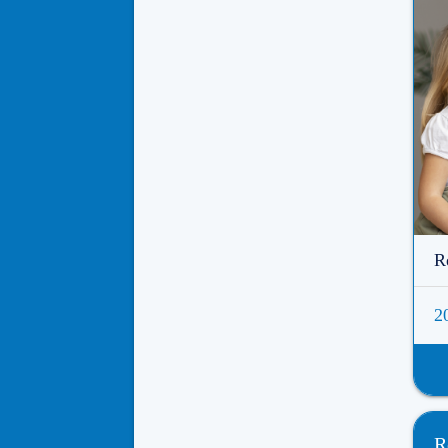
R
2
R