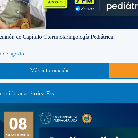
eunión de Capítulo Otorrinolaringología Pediátrica
5 de agosto
Más información
eunión académica Eva