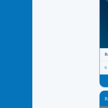
R
6
R