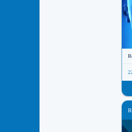
R
2
R