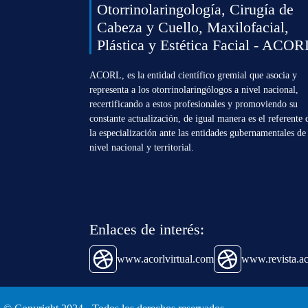
Otorrinolaringología, Cirugía de
Cabeza y Cuello, Maxilofacial,
Plástica y Estética Facial - ACOR
ACORL, es la entidad científico gremial que asocia y
representa a los otorrinolaringólogos a nivel nacional,
recertificando a estos profesionales y promoviendo su
constante actualización, de igual manera es el referente 
la especialización ante las entidades gubernamentales de
nivel nacional y territorial.
Enlaces de interés:
www.acorlvirtual.com
www.revista.ac