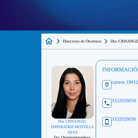
Directorio de Otorrinos
Dra. CRISANG
INFORMACIÓ
carrera 19#1
3332926030
3332926030
Dra. CRISANGEL
EMPERATRIZ MONTILLA
SILVA
Dra. Otorrinolaringóloga.