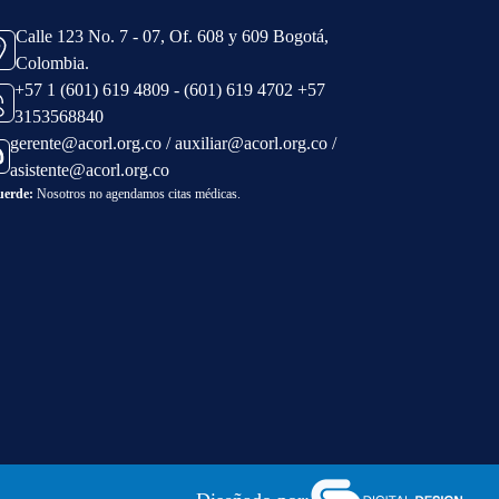
Calle 123 No. 7 - 07, Of. 608 y 609 Bogotá,
Colombia.
+57 1 (601) 619 4809 - (601) 619 4702 +57
3153568840
gerente@acorl.org.co / auxiliar@acorl.org.co /
asistente@acorl.org.co
uerde:
Nosotros no agendamos citas médicas.