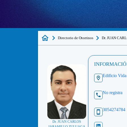
Directorio de Otorrinos
Dr. JUAN CA
INFORMACIÓ
Edificio Vida
No registra
3054274784
Dr. JUAN CARLOS
JARAMILLO ZULUAGA