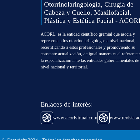
Otorrinolaringología, Cirugía de
Cabeza y Cuello, Maxilofacial,
Plástica y Estética Facial - ACOR
ACORL, es la entidad científico gremial que asocia y
representa a los otorrinolaringólogos a nivel nacional,
recertificando a estos profesionales y promoviendo su
constante actualización, de igual manera es el referente 
la especialización ante las entidades gubernamentales de
nivel nacional y territorial.
Enlaces de interés:
www.acorlvirtual.com
www.revista.ac