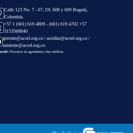
Calle 123 No. 7 - 07, Of. 608 y 609 Bogotá,
Colombia.
+57 1 (601) 619 4809 - (601) 619 4702 +57
3153568840
gerente@acorl.org.co / auxiliar@acorl.org.co /
asistente@acorl.org.co
uerde:
Nosotros no agendamos citas médicas.