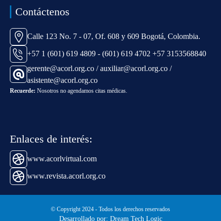
Contáctenos
Calle 123 No. 7 - 07, Of. 608 y 609 Bogotá, Colombia.
+57 1 (601) 619 4809 - (601) 619 4702 +57 3153568840
gerente@acorl.org.co / auxiliar@acorl.org.co /
asistente@acorl.org.co
Recuerde:
Nosotros no agendamos citas médicas.
Enlaces de interés:
www.acorlvirtual.com
www.revista.acorl.org.co
© Copyright 2024 - Todos los derechos reservados
Desarrollado por: Dream Tech Logic