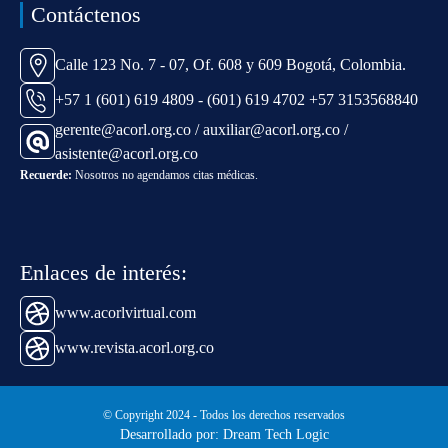
Contáctenos
Calle 123 No. 7 - 07, Of. 608 y 609 Bogotá, Colombia.
+57 1 (601) 619 4809 - (601) 619 4702 +57 3153568840
gerente@acorl.org.co / auxiliar@acorl.org.co /
asistente@acorl.org.co
Recuerde:
Nosotros no agendamos citas médicas.
Enlaces de interés:
www.acorlvirtual.com
www.revista.acorl.org.co
© Copyright 2024 - Todos los derechos reservados
Desarrollado por: Dream Tech Logic