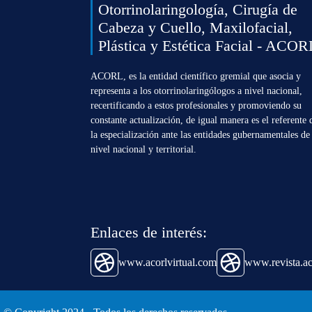
Otorrinolaringología, Cirugía de
Cabeza y Cuello, Maxilofacial,
Plástica y Estética Facial - ACOR
ACORL, es la entidad científico gremial que asocia y
representa a los otorrinolaringólogos a nivel nacional,
recertificando a estos profesionales y promoviendo su
constante actualización, de igual manera es el referente 
la especialización ante las entidades gubernamentales de
nivel nacional y territorial.
Enlaces de interés:
www.acorlvirtual.com
www.revista.ac