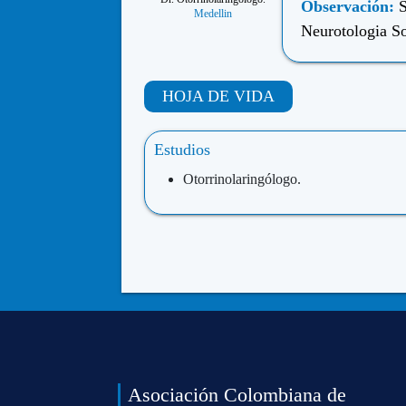
Observación:
S
Medellin
Neurotologia So
HOJA DE VIDA
Estudios
Otorrinolaringólogo.
Asociación Colombiana de