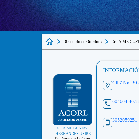
Directorio de Otorrinos
Dr. JAIME GU
INFORMACIÓ
Cll 7 No. 39 
604604-407
3052059251
Dr. JAIME GUSTAVO
HERNANDEZ URIBE
Dr. Otorrinolaringólogo.